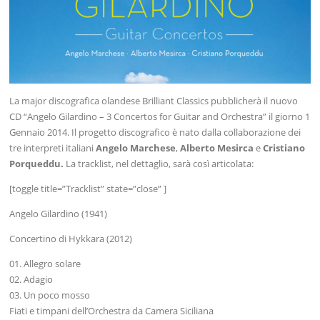
La major discografica olandese Brilliant Classics pubblicherà il nuovo
CD “Angelo Gilardino – 3 Concertos for Guitar and Orchestra” il giorno 1
Gennaio 2014. Il progetto discografico è nato dalla collaborazione dei
tre interpreti italiani
Angelo Marchese
,
Alberto Mesirca
e
Cristiano
Porqueddu.
La tracklist, nel dettaglio, sarà così articolata:
[toggle title=”Tracklist” state=”close” ]
Angelo Gilardino (1941)
Concertino di Hykkara (2012)
01. Allegro solare
02. Adagio
03. Un poco mosso
Fiati e timpani dell’Orchestra da Camera Siciliana