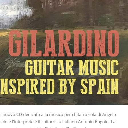
 un nuovo CD dedicato alla musica per chitarra sola di Angelo
ain e l’interprete è il chitarrista italiano Antonio Rugolo. La