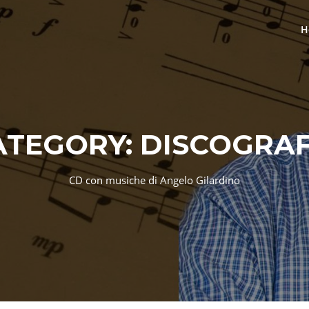
H
ATEGORY:
DISCOGRAF
CD con musiche di Angelo Gilardino