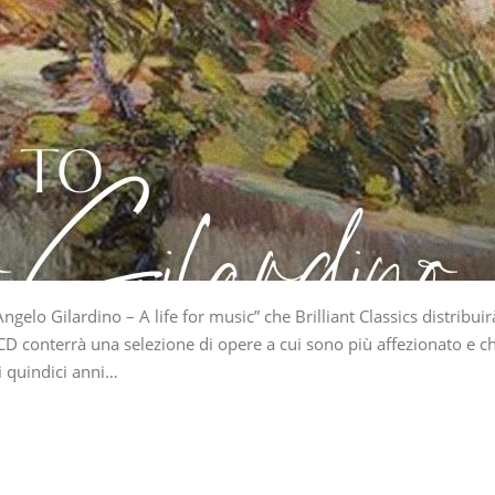
gelo Gilardino – A life for music” che Brilliant Classics distribuir
 CD conterrà una selezione di opere a cui sono più affezionato e c
mi quindici anni…