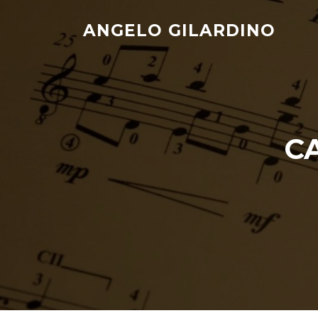
Skip
to
ANGELO GILARDINO
content
C