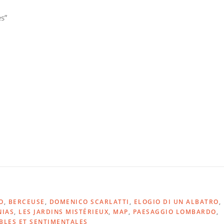
es”
O
,
BERCEUSE
,
DOMENICO SCARLATTI
,
ELOGIO DI UN ALBATRO
,
NIAS
,
LES JARDINS MISTÉRIEUX
,
MAP
,
PAESAGGIO LOMBARDO
,
BLES ET SENTIMENTALES