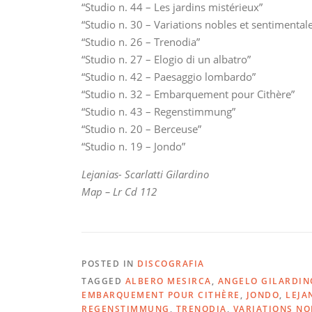
“Studio n. 44 – Les jardins mistérieux”
“Studio n. 30 – Variations nobles et sentimental
“Studio n. 26 – Trenodia”
“Studio n. 27 – Elogio di un albatro”
“Studio n. 42 – Paesaggio lombardo”
“Studio n. 32 – Embarquement pour Cithère”
“Studio n. 43 – Regenstimmung”
“Studio n. 20 – Berceuse”
“Studio n. 19 – Jondo”
Lejanias- Scarlatti Gilardino
Map – Lr Cd 112
POSTED IN
DISCOGRAFIA
TAGGED
ALBERO MESIRCA
,
ANGELO GILARDIN
EMBARQUEMENT POUR CITHÈRE
,
JONDO
,
LEJA
REGENSTIMMUNG
,
TRENODIA
,
VARIATIONS NO