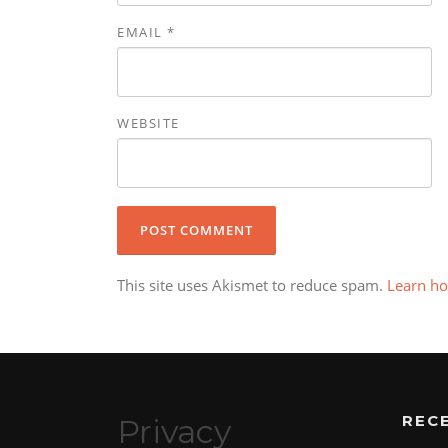
EMAIL
*
WEBSITE
This site uses Akismet to reduce spam.
Learn ho
REC
Privacy