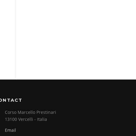
ONTACT
Corso Marcello Prestinari
13100 Vercelli - Italia
Email