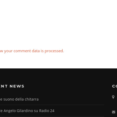
w your comment data is processed.
ENT NEWS
C
e suono della chitarra
le Angelo Gilardino su Radio 24