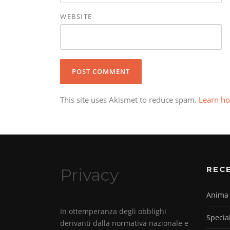
WEBSITE
This site uses Akismet to reduce spam.
Learn ho
REC
Privacy
Anima 
In ottemperanza degli obblighi
Specia
derivanti dalla normativa nazionale e