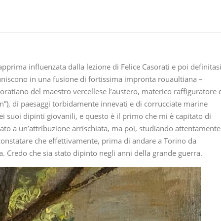
prima influenzata dalla lezione di Felice Casorati e poi definitas
i uniscono in una fusione di fortissima impronta rouaultiana –
oratiano del maestro vercellese l’austero, materico raffiguratore 
n”), di paesaggi torbidamente innevati e di corrucciate marine
dei suoi dipinti giovanili, e questo è il primo che mi è capitato di
to a un’attribuzione arrischiata, ma poi, studiando attentamente
il constatare che effettivamente, prima di andare a Torino da
 Credo che sia stato dipinto negli anni della grande guerra.