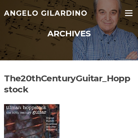
Skip
to
ANGELO GILARDINO
Menu
content
ARCHIVES
The20thCenturyGuitar_Hopp
stock