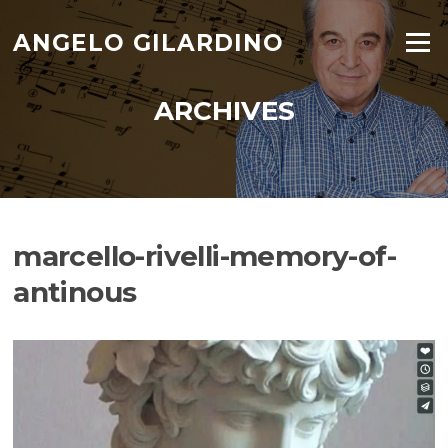
Skip
to
ANGELO GILARDINO
Menu
content
ARCHIVES
marcello-rivelli-memory-of-
antinous