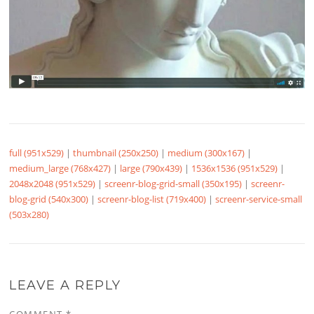
full (951x529)
|
thumbnail (250x250)
|
medium (300x167)
|
medium_large (768x427)
|
large (790x439)
|
1536x1536 (951x529)
|
2048x2048 (951x529)
|
screenr-blog-grid-small (350x195)
|
screenr-
blog-grid (540x300)
|
screenr-blog-list (719x400)
|
screenr-service-small
(503x280)
LEAVE A REPLY