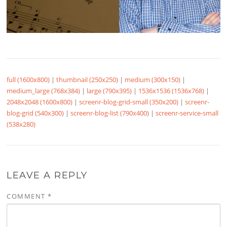
full (1600x800)
|
thumbnail (250x250)
|
medium (300x150)
|
medium_large (768x384)
|
large (790x395)
|
1536x1536 (1536x768)
|
2048x2048 (1600x800)
|
screenr-blog-grid-small (350x200)
|
screenr-
blog-grid (540x300)
|
screenr-blog-list (790x400)
|
screenr-service-small
(538x280)
LEAVE A REPLY
COMMENT
*