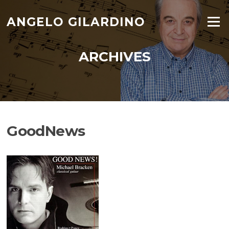
Skip
to
ANGELO GILARDINO
Menu
content
ARCHIVES
GoodNews