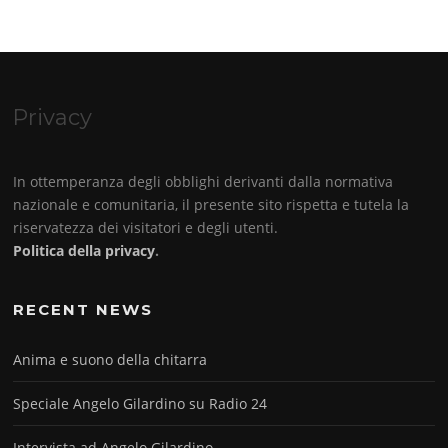
Privacy
In ottemperanza degli obblighi derivanti dalla normativa
nazionale e comunitaria, il presente sito rispetta e tutela la
riservatezza dei visitatori e degli utenti.
Politica della privacy
.
RECENT NEWS
Anima e suono della chitarra
Speciale Angelo Gilardino su Radio 24
Intervista ad Angelo Gilardino