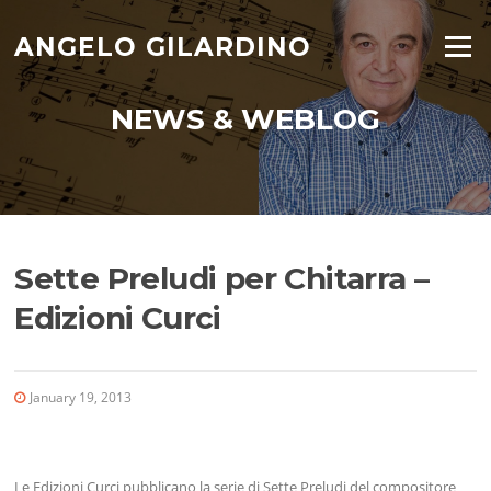
Skip
to
ANGELO GILARDINO
Menu
content
NEWS & WEBLOG
Sette Preludi per Chitarra –
Edizioni Curci
January 19, 2013
Le Edizioni Curci pubblicano la serie di Sette Preludi del compositore