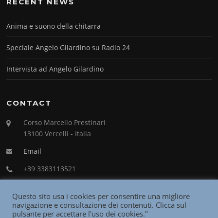
RECENT NEWS
Anima e suono della chitarra
Speciale Angelo Gilardino su Radio 24
Intervista ad Angelo Gilardino
CONTACT
Corso Marcello Prestinari
13100 Vercelli - Italia
Email
+39 3383113521
Questo sito usa i cookies per consentire una migliore
navigazione e consultazione dei contenuti. Clicca sul
pulsante per accettare l'uso dei cookies."