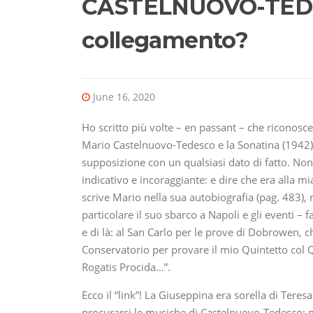
CASTELNUOVO-TEDE
collegamento?
June 16, 2020
Ho scritto più volte – en passant – che riconos
Mario Castelnuovo-Tedesco e la Sonatina (1942) 
supposizione con un qualsiasi dato di fatto. Non
indicativo e incoraggiante: e dire che era alla 
scrive Mario nella sua autobiografia (pag. 483), r
particolare il suo sbarco a Napoli e gli eventi – 
e di là: al San Carlo per le prove di Dobrowen, c
Conservatorio per provare il mio Quintetto col
Rogatis Procida…”.
Ecco il “link”! La Giuseppina era sorella di Tere
procurarsi le musiche di Castelnuovo-Tedesco: 