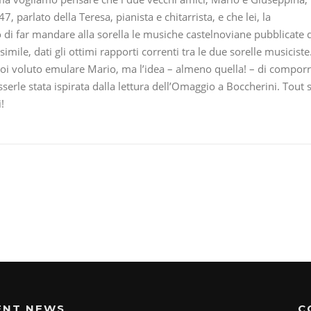
 parlato della Teresa, pianista e chitarrista, e che lei, la
 di far mandare alla sorella le musiche castelnoviane pubblicate 
ile, dati gli ottimi rapporti correnti tra le due sorelle musiciste
oi voluto emulare Mario, ma l’idea – almeno quella! – di compor
erle stata ispirata dalla lettura dell’Omaggio a Boccherini. Tout 
!
ENT NEWS
C