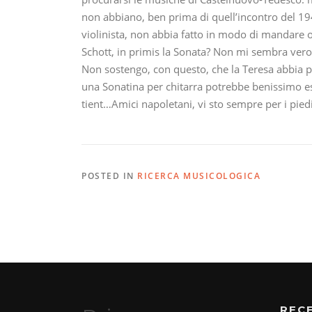
non abbiano, ben prima di quell’incontro del 1947,
violinista, non abbia fatto in modo di mandare o
Schott, in primis la Sonata? Non mi sembra verosim
Non sostengo, con questo, che la Teresa abbia p
una Sonatina per chitarra potrebbe benissimo ess
tient…Amici napoletani, vi sto sempre per i piedi
POSTED IN
RICERCA MUSICOLOGICA
REC