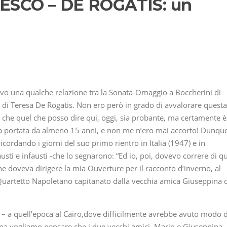
SCO – DE ROGATIS: un
cevo una qualche relazione tra la Sonata-Omaggio a Boccherini di
di Teresa De Rogatis. Non ero però in grado di avvalorare questa
 che quel che posso dire qui, oggi, sia probante, ma certamente è
mia portata da almeno 15 anni, e non me n’ero mai accorto! Dunqu
icordando i giorni del suo primo rientro in Italia (1947) e in
fausti e infausti -che lo segnarono: “Ed io, poi, dovevo correre di q
he doveva dirigere la mia Ouverture per il racconto d’inverno, al
 Quartetto Napoletano capitanato dalla vecchia amica Giuseppina 
sa – a quell’epoca al Cairo,dove difficilmente avrebbe avuto modo d
ma vogliamo pensare che i due vecchi amici, Mario e Giuseppina,