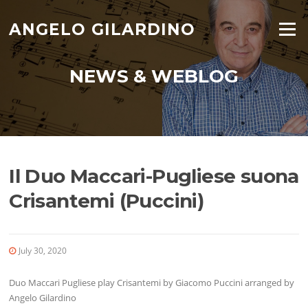
Skip
to
ANGELO GILARDINO
Menu
content
NEWS & WEBLOG
Il Duo Maccari-Pugliese suona
Crisantemi (Puccini)
July 30, 2020
Duo Maccari Pugliese play Crisantemi by Giacomo Puccini arranged by
Angelo Gilardino