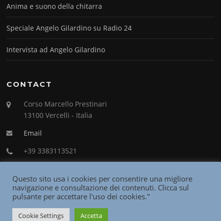
Anima e suono della chitarra
Speciale Angelo Gilardino su Radio 24
Intervista ad Angelo Gilardino
CONTACT
Corso Marcello Prestinari
13100 Vercelli - Italia
Email
+39 3383113521
Questo sito usa i cookies per consentire una migliore
navigazione e consultazione dei contenuti. Clicca sul
pulsante per accettare l'uso dei cookies."
Copyright © 2026 Angelo Gilardino. All Rights Reserved.
Cookie Settings
Accetta
Screenr parallax theme
by FameThemes