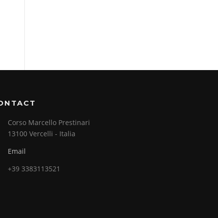
ONTACT
Corso Marcello Prestinari
13100 Vercelli - Italia
Email
+39 3383113521