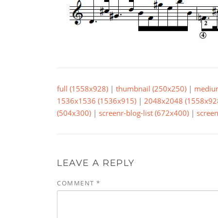
full (1558x928)
|
thumbnail (250x250)
|
mediu
1536x1536 (1536x915)
|
2048x2048 (1558x92
(504x300)
|
screenr-blog-list (672x400)
|
screen
LEAVE A REPLY
COMMENT
*