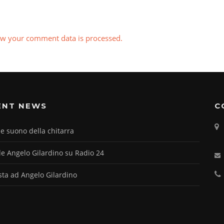
w your comment data is processed.
ENT NEWS
C
e suono della chitarra
le Angelo Gilardino su Radio 24
ista ad Angelo Gilardino