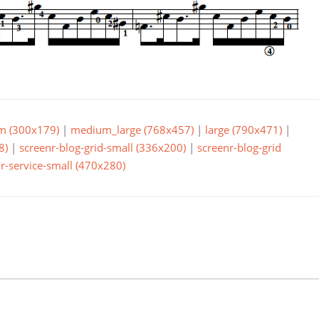
m (300x179)
|
medium_large (768x457)
|
large (790x471)
|
8)
|
screenr-blog-grid-small (336x200)
|
screenr-blog-grid
r-service-small (470x280)