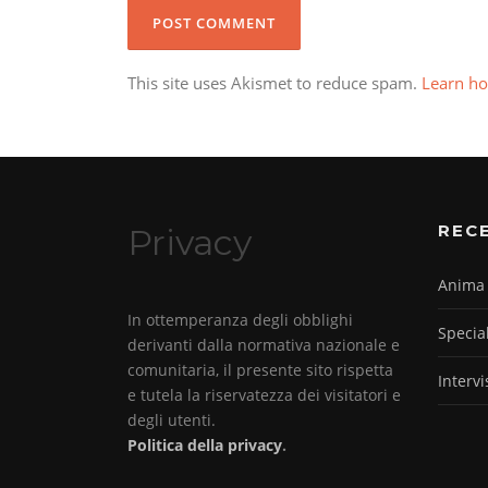
This site uses Akismet to reduce spam.
Learn ho
REC
Privacy
Anima 
In ottemperanza degli obblighi
Specia
derivanti dalla normativa nazionale e
comunitaria, il presente sito rispetta
Interv
e tutela la riservatezza dei visitatori e
degli utenti.
Politica della privacy
.