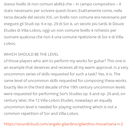
stesso livello di non comuni abilità che – in campo compositivo – è
stato necessario per scrivere questi brani. Esattamente come, nella
terza decade del secolo XIX, un livello non comune era necessario per
eseguire gli Studi op. 6 e op. 29 di Sor e, un secolo più tardi, le Douze
Etudes di Villa-Lobos, oggi un non comune livello è richiesto per
suonare qualcosa che non è una comune ripetizione di Sor e di Villa-
Lobos.
WHICH SHOULD BE THE LEVEL
of those players who aim to perform my works for guitar? This one is
an example that deserves and receives all my warm approval. Is a very
uncommon series of skills requested for such a task? Yes, it is. The
same level of uncommon skills requested for composing these works.
Exactly like in the third decade of the 19th century uncommon levels
were requested for performing Sor’s Studies op. 6 and op. 29 and, on
century later, the 12 Villa-Lobos Etudes, nowadays an equally
uncommon level is needed for playing something which is not a
common repetition of Sor and Villa-Lobos.
https://soundcloud.com/angelo-gilardino/gilardino-mozartiana-n-2