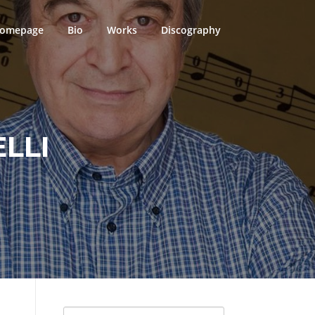
omepage
Bio
Works
Discography
LLI
Search