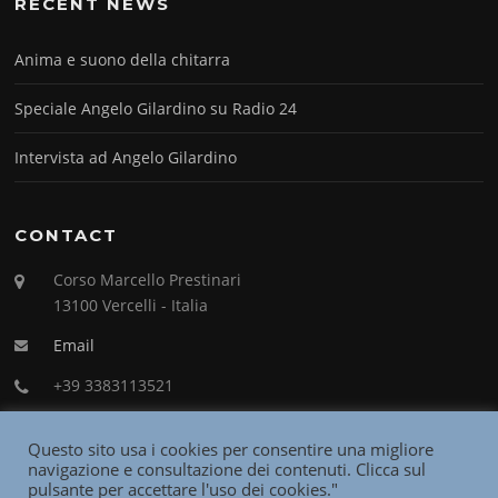
RECENT NEWS
Anima e suono della chitarra
Speciale Angelo Gilardino su Radio 24
Intervista ad Angelo Gilardino
CONTACT
Corso Marcello Prestinari
13100 Vercelli - Italia
Email
+39 3383113521
Questo sito usa i cookies per consentire una migliore
navigazione e consultazione dei contenuti. Clicca sul
pulsante per accettare l'uso dei cookies."