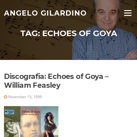
Skip
to
ANGELO GILARDINO
Menu
content
TAG:
ECHOES OF GOYA
Discografia: Echoes of Goya –
William Feasley
November 15, 1999