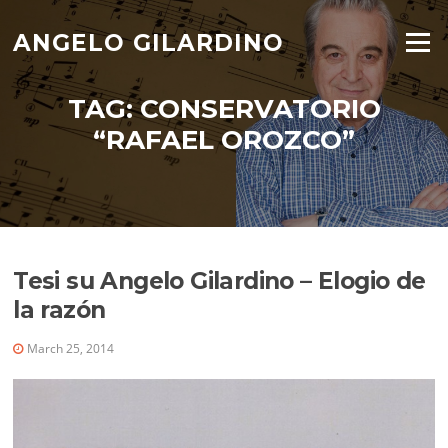
Skip
to
ANGELO GILARDINO
Menu
content
TAG:
CONSERVATORIO
“RAFAEL OROZCO”
Tesi su Angelo Gilardino – Elogio de
la razón
March 25, 2014