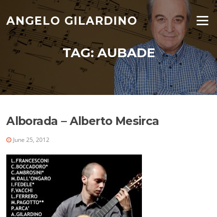
Skip
to
ANGELO GILARDINO
Menu
content
TAG:
AUBADE
Alborada – Alberto Mesirca
June 25, 2012